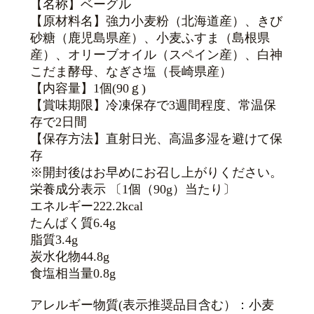
【名称】ベーグル
【原材料名】強力小麦粉（北海道産）、きび
砂糖（鹿児島県産）、小麦ふすま（島根県
産）、オリーブオイル（スペイン産）、白神
こだま酵母、なぎさ塩（長崎県産）
【内容量】1個(90ｇ)
【賞味期限】冷凍保存で3週間程度、常温保
存で2日間
【保存方法】直射日光、高温多湿を避けて保
存
※開封後はお早めにお召し上がりください。
栄養成分表示 〔1個（90g）当たり〕
エネルギー222.2kcal
たんぱく質6.4g
脂質3.4g
炭水化物44.8g
食塩相当量0.8g
アレルギー物質(表示推奨品目含む）：小麦